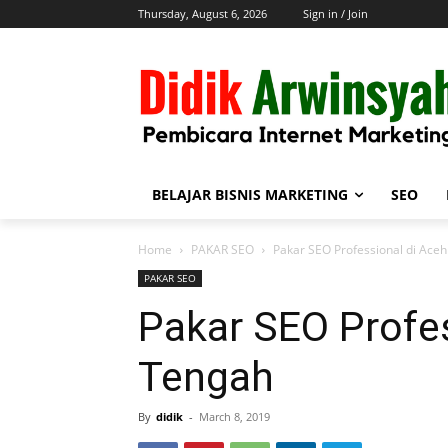
Thursday, August 6, 2026
Sign in / Join
BELAJAR BISNIS MARKETING
SEO
Home
PAKAR SEO
Pakar SEO Professional di Ace
PAKAR SEO
Pakar SEO Profes
Tengah
By
didik
-
March 8, 2019