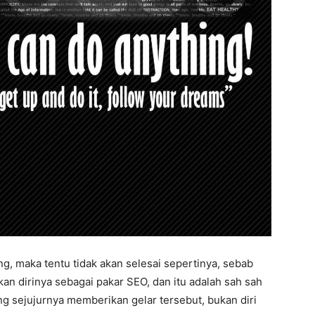
g, maka tentu tidak akan selesai sepertinya, sebab
an dirinya sebagai pakar SEO, dan itu adalah sah sah
ang sejujurnya memberikan gelar tersebut, bukan diri