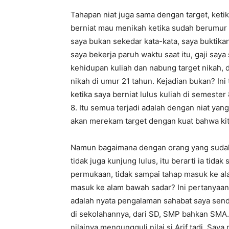
Tahapan niat juga sama dengan target, ket
berniat mau menikah ketika sudah berumur 2
saya bukan sekedar kata-kata, saya buktik
saya bekerja paruh waktu saat itu, gaji saya
kehidupan kuliah dan nabung target nikah, 
nikah di umur 21 tahun. Kejadian bukan? Ini 
ketika saya berniat lulus kuliah di semester
8. Itu semua terjadi adalah dengan niat yang
akan merekam target dengan kuat bahwa kit
Namun bagaimana dengan orang yang sudah 
tidak juga kunjung lulus, itu berarti ia tid
permukaan, tidak sampai tahap masuk ke ala
masuk ke alam bawah sadar? Ini pertanyaan kr
adalah nyata pengalaman sahabat saya sendir
di sekolahannya, dari SD, SMP bahkan SMA
nilainya mengungguli nilai si Arif tadi. Say