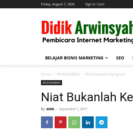
Friday, August 7, 2026
Sign in / Join
BELAJAR BISNIS MARKETING
SEO
Home
MUHASABAH
Niat Bukanlah Keinginan
MUHASABAH
Niat Bukanlah Ke
By
didik
-
September 1, 2017