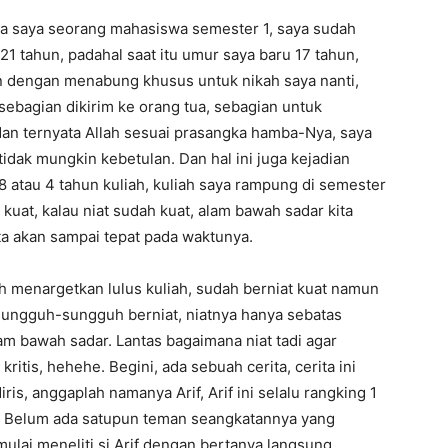
ika saya seorang mahasiswa semester 1, saya sudah
1 tahun, padahal saat itu umur saya baru 17 tahun,
an dengan menabung khusus untuk nikah saya nanti,
 sebagian dikirim ke orang tua, sebagian untuk
dan ternyata Allah sesuai prasangka hamba-Nya, saya
tidak mungkin kebetulan. Dan hal ini juga kejadian
 8 atau 4 tahun kuliah, kuliah saya rampung di semester
 kuat, kalau niat sudah kuat, alam bawah sadar kita
a akan sampai tepat pada waktunya.
menargetkan lulus kuliah, sudah berniat kuat namun
ak sungguh-sungguh berniat, niatnya hanya sebatas
m bawah sadar. Lantas bagaimana niat tadi agar
itis, hehehe. Begini, ada sebuah cerita, cerita ini
is, anggaplah namanya Arif, Arif ini selalu rangking 1
. Belum ada satupun teman seangkatannya yang
a mulai meneliti si Arif dengan bertanya langsung