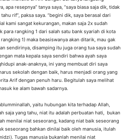
ya, apa resepnya” tanya saya, “saya biasa saja dik, tidak
tahu rif”, paksa saya. “begini dik, saya berasal dari
sial kami sangat kekurangan, makan saja 2x sudah
 para rangking 1 dari salah satu bank syariah di kota
ah rangking 1) maka beasiswanya akan ditarik, mau gak
an sendirinya, disamping itu juga orang tua saya sudah
dengan mata kepala saya sendiri bahwa ayah saya
idupi anak-anaknya, ini yang membuat diri saya
harus sekolah dengan baik, harus menjadi orang yang
erita Arif dengan penuh haru. Begitulah saya melihat
 masuk ke alam bawah sadarnya.
blumminallah, yaitu hubungan kita terhadap Allah,
lah saja yang tahu, niat itu adalah perbuatan hati, bukan
ah menilai niat seseorang, kadang niat baik seseorang
k seseorang bahkan dinilai baik oleh manusia, itulah
idzi). Tugas manusia bukanlah menilai niat