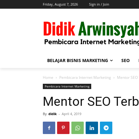
Friday, August 7, 2026
Sign in / Join
BELAJAR BISNIS MARKETING
SEO
Home
Pembicara Internet Marketing
Mentor SEO T
Pembicara Internet Marketing
Mentor SEO Terba
By
didik
-
April 4, 2019