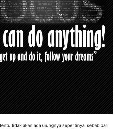
ntu tidak akan ada ujungnya sepertinya, sebab dari