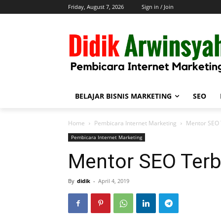
Friday, August 7, 2026
Sign in / Join
BELAJAR BISNIS MARKETING
SEO
Home
Pembicara Internet Marketing
Mentor SEO 
Pembicara Internet Marketing
Mentor SEO Terb
By
didik
-
April 4, 2019