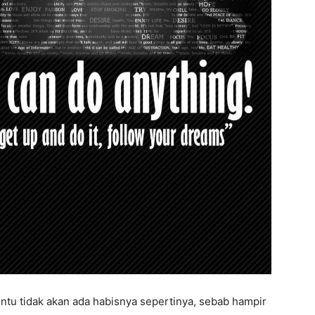
ntu tidak akan ada habisnya sepertinya, sebab hampir