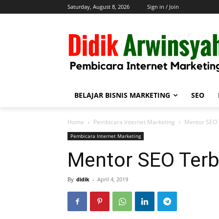
Saturday, August 8, 2026
Sign in / Join
BELAJAR BISNIS MARKETING
SEO
Home
Pembicara Internet Marketing
Mentor SEO 
Pembicara Internet Marketing
Mentor SEO Terb
By
didik
-
April 4, 2019