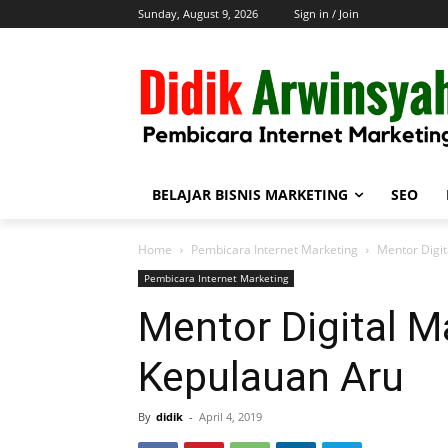
Sunday, August 9, 2026
Sign in / Join
BELAJAR BISNIS MARKETING
SEO
Home
Pembicara Internet Marketing
Mentor Digit
Pembicara Internet Marketing
Mentor Digital M
Kepulauan Aru
By
didik
-
April 4, 2019