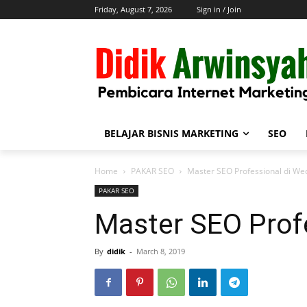
Friday, August 7, 2026
Sign in / Join
BELAJAR BISNIS MARKETING
SEO
Home
PAKAR SEO
Master SEO Professional di We
PAKAR SEO
Master SEO Prof
By
didik
-
March 8, 2019