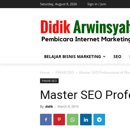
Saturday, August 8, 2026
Sign in / Join
BELAJAR BISNIS MARKETING
SEO
Home
PAKAR SEO
Master SEO Professional di War
PAKAR SEO
Master SEO Profe
By
didik
-
March 8, 2019