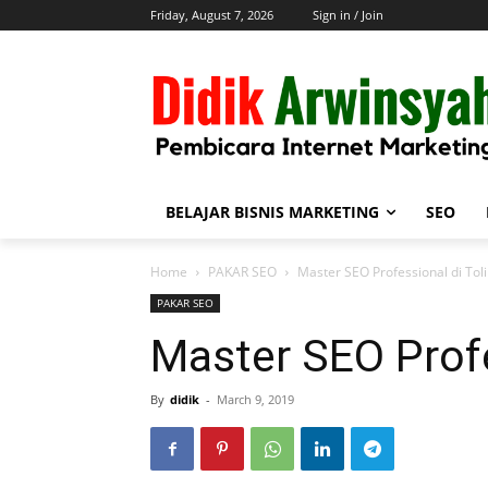
Friday, August 7, 2026
Sign in / Join
BELAJAR BISNIS MARKETING
SEO
Home
PAKAR SEO
Master SEO Professional di Tol
PAKAR SEO
Master SEO Profe
By
didik
-
March 9, 2019