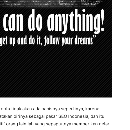
entu tidak akan ada habisnya sepertinya, karena
akan dirinya sebagai pakar SEO Indonesia, dan itu
tif orang lain lah yang sepaptutnya memberikan gelar