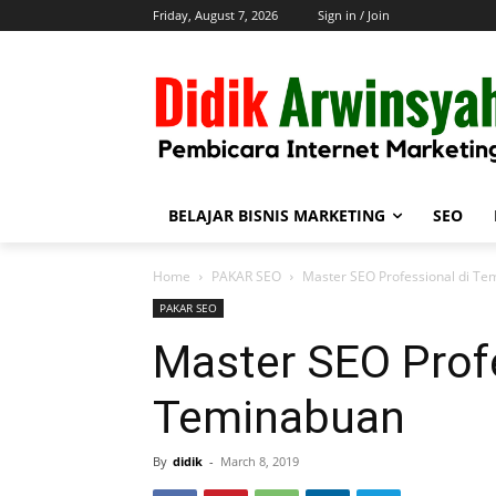
Friday, August 7, 2026
Sign in / Join
BELAJAR BISNIS MARKETING
SEO
Home
PAKAR SEO
Master SEO Professional di T
PAKAR SEO
Master SEO Profe
Teminabuan
By
didik
-
March 8, 2019