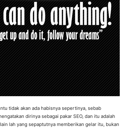
ntu tidak akan ada habisnya sepertinya, sebab
engatakan dirinya sebagai pakar SEO, dan itu adalah
 lain lah yang sepaptutnya memberikan gelar itu, bukan