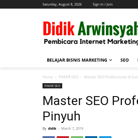
Saturday, August 8, 2026
Sign in / Join
BELAJAR BISNIS MARKETING
SEO
Home
PAKAR SEO
Master SEO Professional di Sun
PAKAR SEO
Master SEO Profe
Pinyuh
By
didik
-
March 7, 2019