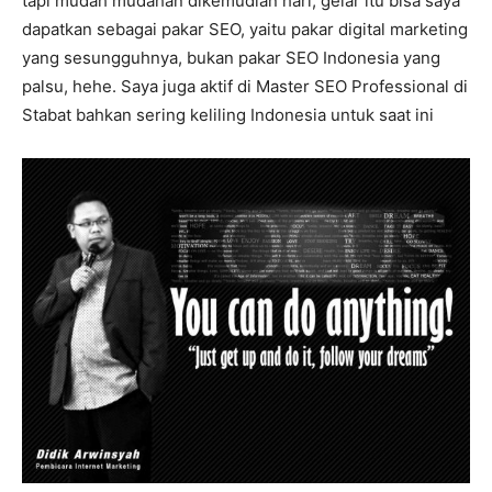
tapi mudah mudahan dikemudian hari, gelar itu bisa saya
dapatkan sebagai pakar SEO, yaitu pakar digital marketing
yang sesungguhnya, bukan pakar SEO Indonesia yang
palsu, hehe. Saya juga aktif di Master SEO Professional di
Stabat bahkan sering keliling Indonesia untuk saat ini