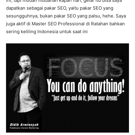
ini, tapi mudah mudahan kapan hari, gelar itu bisa saya
dapatkan sebagai pakar SEO, yaitu pakar SEO yang
sesungguhnya, bukan pakar SEO yang palsu, hehe. Saya
juga aktif di Master SEO Professional di Ratahan bahkan
sering keliling Indonesia untuk saat ini