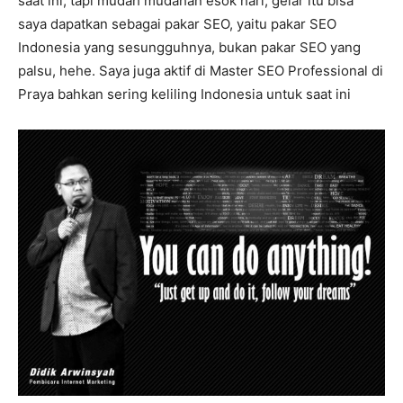
saat ini, tapi mudah mudahan esok hari, gelar itu bisa
saya dapatkan sebagai pakar SEO, yaitu pakar SEO
Indonesia yang sesungguhnya, bukan pakar SEO yang
palsu, hehe. Saya juga aktif di Master SEO Professional di
Praya bahkan sering keliling Indonesia untuk saat ini