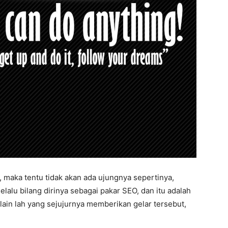
 maka tentu tidak akan ada ujungnya sepertinya,
alu bilang dirinya sebagai pakar SEO, dan itu adalah
 lain lah yang sejujurnya memberikan gelar tersebut,