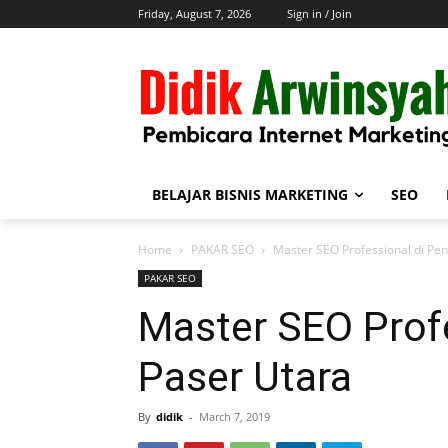
Friday, August 7, 2026
Sign in / Join
BELAJAR BISNIS MARKETING
SEO
Home
PAKAR SEO
Master SEO Professional di Pe
PAKAR SEO
Master SEO Prof
Paser Utara
By
didik
-
March 7, 2019