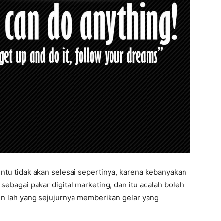
ntu tidak akan selesai sepertinya, karena kebanyakan
sebagai pakar digital marketing, dan itu adalah boleh
ain lah yang sejujurnya memberikan gelar yang