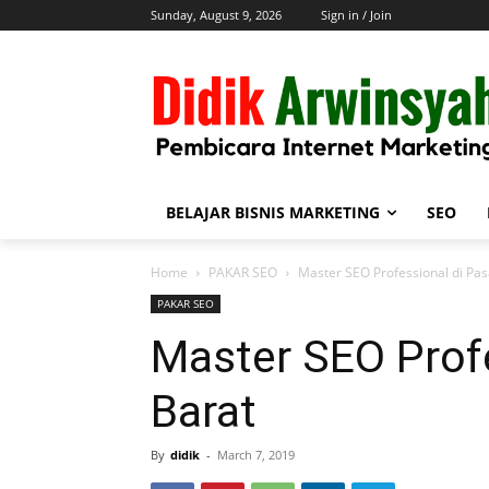
Sunday, August 9, 2026
Sign in / Join
BELAJAR BISNIS MARKETING
SEO
Home
PAKAR SEO
Master SEO Professional di Pa
PAKAR SEO
Master SEO Prof
Barat
By
didik
-
March 7, 2019