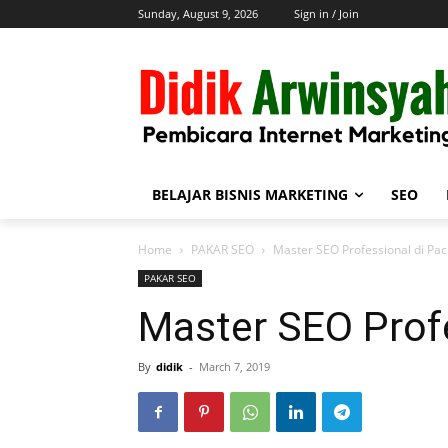
Sunday, August 9, 2026
Sign in / Join
BELAJAR BISNIS MARKETING
SEO
Home
PAKAR SEO
Master SEO Professional di Pac
PAKAR SEO
Master SEO Profe
By
didik
-
March 7, 2019