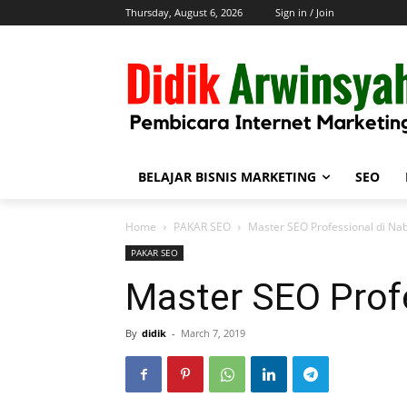
Thursday, August 6, 2026
Sign in / Join
BELAJAR BISNIS MARKETING
SEO
Home
PAKAR SEO
Master SEO Professional di Nab
PAKAR SEO
Master SEO Profe
By
didik
-
March 7, 2019