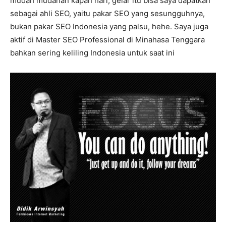
mudah mudahan kapan hari, gelar itu bisa saya dapatkan
sebagai ahli SEO, yaitu pakar SEO yang sesungguhnya,
bukan pakar SEO Indonesia yang palsu, hehe. Saya juga
aktif di Master SEO Professional di Minahasa Tenggara
bahkan sering keliling Indonesia untuk saat ini