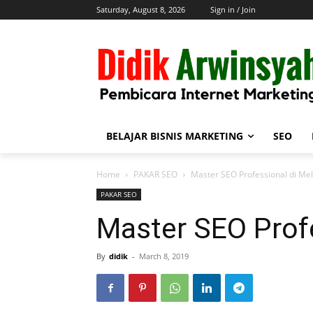
Saturday, August 8, 2026
Sign in / Join
BELAJAR BISNIS MARKETING
SEO
Home
PAKAR SEO
Master SEO Professional di Me
PAKAR SEO
Master SEO Prof
By
didik
-
March 8, 2019