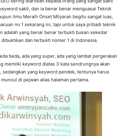
 SEO sering diartikan kepada orang yang sangat sakti
 keyword sakti, dan ia benar benar menguasai Teknik
aupun ilmu Meraih Onset Milyaran begitu sangat luas,
acuan no 1 sekarang ini, tapi untuk saya pribadi teknik
kan adalah yang benar benar terbukti bukan sekedar
 dibuktikan dan terbukti nomer 1 di Indonesia.
beda beda, ada yang super, ada yang lambat pergerakan
yang memilki keyword diatas 3 kata sendrungnya akan
e, sedangkan yang keyword pendek, tentunya harus
 muncul di pejwan alias halaman pertama.