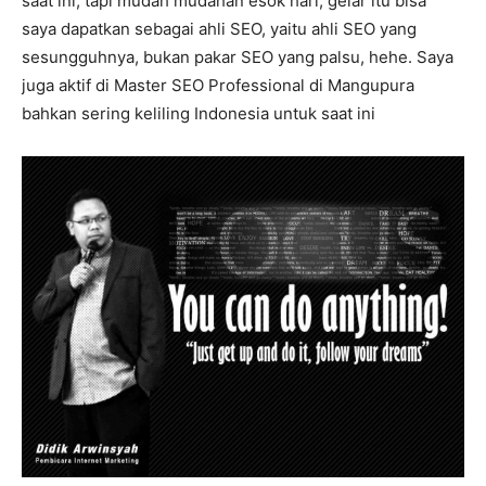
saat ini, tapi mudah mudahan esok hari, gelar itu bisa
saya dapatkan sebagai ahli SEO, yaitu ahli SEO yang
sesungguhnya, bukan pakar SEO yang palsu, hehe. Saya
juga aktif di Master SEO Professional di Mangupura
bahkan sering keliling Indonesia untuk saat ini