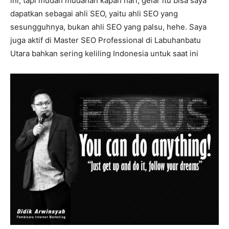
ini, tapi mudah mudahan kapan hari, gelar itu bisa saya
dapatkan sebagai ahli SEO, yaitu ahli SEO yang
sesungguhnya, bukan ahli SEO yang palsu, hehe. Saya
juga aktif di Master SEO Professional di Labuhanbatu
Utara bahkan sering keliling Indonesia untuk saat ini