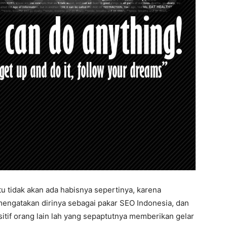
tu tidak akan ada habisnya sepertinya, karena
engatakan dirinya sebagai pakar SEO Indonesia, dan
sitif orang lain lah yang sepaptutnya memberikan gelar