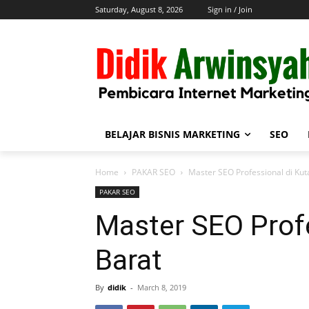
Saturday, August 8, 2026
Sign in / Join
BELAJAR BISNIS MARKETING
SEO
Home
PAKAR SEO
Master SEO Professional di Kut
PAKAR SEO
Master SEO Profe
Barat
By
didik
-
March 8, 2019