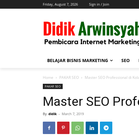
Friday, August 7, 2026
Sign in / Join
BELAJAR BISNIS MARKETING
SEO
Home
PAKAR SEO
Master SEO Professional di Kol
PAKAR SEO
Master SEO Profe
By
didik
-
March 7, 2019