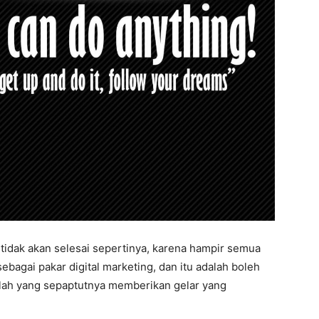
tidak akan selesai sepertinya, karena hampir semua
ebagai pakar digital marketing, dan itu adalah boleh
n lah yang sepaptutnya memberikan gelar yang