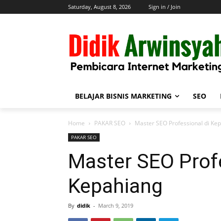
Saturday, August 8, 2026
Sign in / Join
BELAJAR BISNIS MARKETING
SEO
Home
PAKAR SEO
Master SEO Professional di Ke
PAKAR SEO
Master SEO Profe
Kepahiang
By
didik
-
March 9, 2019