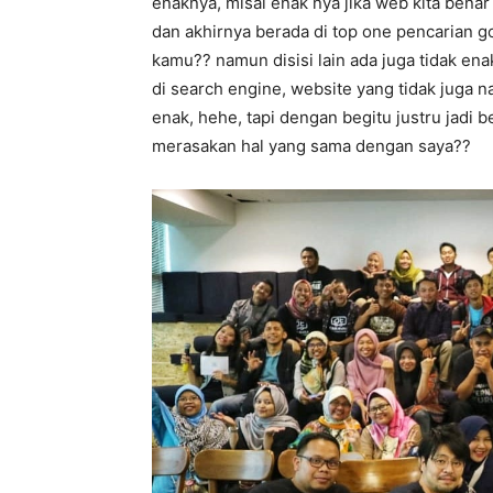
enaknya, misal enak nya jika web kita bena
dan akhirnya berada di top one pencarian g
kamu?? namun disisi lain ada juga tidak en
di search engine, website yang tidak juga n
enak, hehe, tapi dengan begitu justru jadi 
merasakan hal yang sama dengan saya??