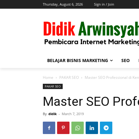
Thursday, August 6, 2026
Sign in / Join
BELAJAR BISNIS MARKETING
SEO
Home
PAKAR SEO
Master SEO Professional di Ken
PAKAR SEO
Master SEO Profe
By
didik
-
March 7, 2019