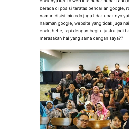
enak nya ketika web kita benar benar rapi 
berada di posisi teratas pencarian google,
namun disisi lain ada juga tidak enak nya y
halaman google, website yang tidak juga nai
enak, hehe, tapi dengan begitu justru jadi 
merasakan hal yang sama dengan saya??