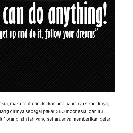
ia, maka tentu tidak akan ada habisnya sepertinya,
lang dirinya sebagai pakar SEO Indonesia, dan itu
tif orang lain lah yang seharusnya memberikan gelar