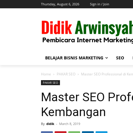
Thursday, August 6, 2026
Sign in / Join
BELAJAR BISNIS MARKETING
SEO
Home
PAKAR SEO
Master SEO Professional di K
PAKAR SEO
Master SEO Profe
Kembangan
By
didik
-
March 8, 2019