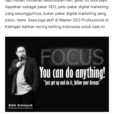
tapi mudah mudahan dikemudian hari, gelar itu bisa saya
dapatkan sebagai pakar SEO, yaitu pakar digital marketing
yang sesungguhnya, bukan pakar digital marketing yang
palsu, hehe. Saya juga aktif di Master SEO Professional di
Katingan bahkan sering keliling Indonesia untuk saat ini