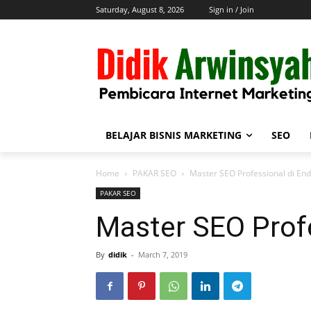
Saturday, August 8, 2026
Sign in / Join
BELAJAR BISNIS MARKETING
SEO
Home
PAKAR SEO
Master SEO Professional di En
PAKAR SEO
Master SEO Prof
By
didik
-
March 7, 2019