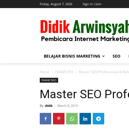
Friday, August 7, 2026
Sign in / Join
BELAJAR BISNIS MARKETING
SEO
Home
PAKAR SEO
Master SEO Professional di Bel
PAKAR SEO
Master SEO Profe
By
didik
-
March 8, 2019