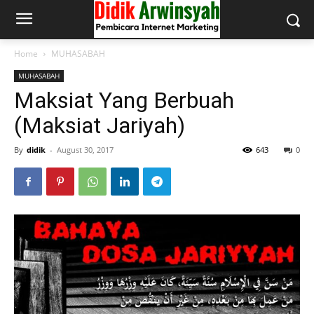
Home
MUHASABAH
MUHASABAH
Maksiat Yang Berbuah
(Maksiat Jariyah)
By
didik
-
August 30, 2017
643
0