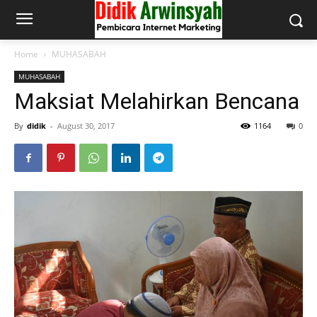
Home
MUHASABAH
MUHASABAH
Maksiat Melahirkan Bencana
By
didik
-
August 30, 2017
1164
0