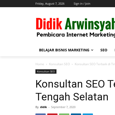
Friday, August 7, 2026
Sign in / Join
BELAJAR BISNIS MARKETING
SEO
Home
Konsultan SEO
Konsultan SEO Terbaik di T
Konsultan SEO
Konsultan SEO Te
Tengah Selatan
By
didik
-
September 7, 2020