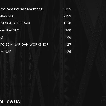
mbicara Internet Marketing
9415
AKAR SEO
2359
EMBICARA TERBAIK
1170
onsultan SEO
240
EO
46
NFO SEMINAR DAN WORKSHOP
27
EMINAR
26
OLLOW US