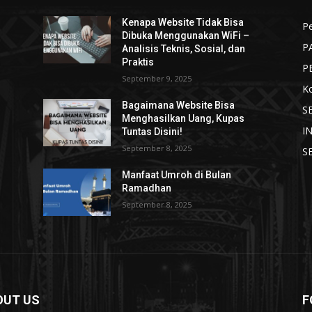
Kenapa Website Tidak Bisa
Pe
Dibuka Menggunakan WiFi –
P
Analisis Teknis, Sosial, dan
Praktis
P
September 9, 2025
K
Bagaimana Website Bisa
S
Menghasilkan Uang, Kupas
I
Tuntas Disini!
September 8, 2025
S
Manfaat Umroh di Bulan
Ramadhan
September 8, 2025
OUT US
F