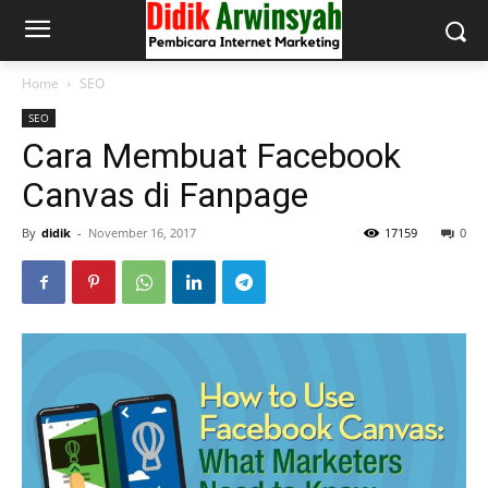
Home
SEO
SEO
Cara Membuat Facebook
Canvas di Fanpage
By
didik
-
November 16, 2017
17159
0