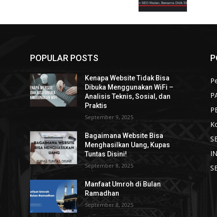
POPULAR POSTS
P
Kenapa Website Tidak Bisa
Pe
Dibuka Menggunakan WiFi –
P
Analisis Teknis, Sosial, dan
Praktis
P
September 9, 2025
K
Bagaimana Website Bisa
S
Menghasilkan Uang, Kupas
I
Tuntas Disini!
September 8, 2025
S
Manfaat Umroh di Bulan
Ramadhan
September 8, 2025