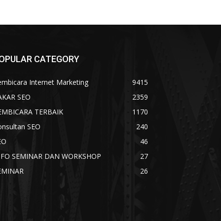
OPULAR CATEGORY
mbicara Internet Marketing
9415
AKAR SEO
2359
EMBICARA TERBAIK
1170
onsultan SEO
240
EO
46
NFO SEMINAR DAN WORKSHOP
27
EMINAR
26