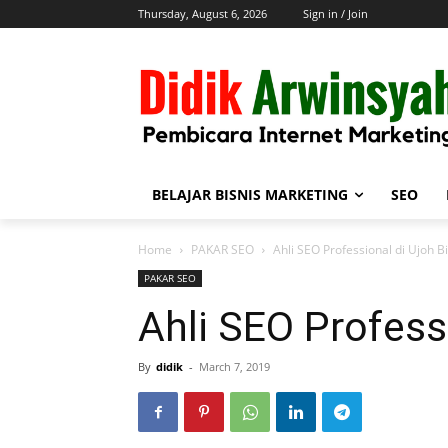
Thursday, August 6, 2026
Sign in / Join
BELAJAR BISNIS MARKETING
SEO
Home
PAKAR SEO
Ahli SEO Professional di Ujoh B
PAKAR SEO
Ahli SEO Profess
By
didik
-
March 7, 2019