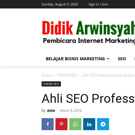
Sunday, August 9, 2026
Sign in / Join
BELAJAR BISNIS MARKETING
SEO
Home
PAKAR SEO
Ahli SEO Professional di Singk
PAKAR SEO
Ahli SEO Profess
By
didik
-
March 8, 2019