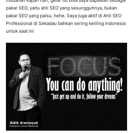
mudahan kapan hari, gelar itu bisa saya dapatkan sebagai
pakar SEO, yaitu ahli SEO yang sesungguhnya, bukan
pakar SEO yang palsu, hehe. Saya juga aktif di Ahli SEO
Professional di Sekadau bahkan sering keliling Indonesia
untuk saat ini