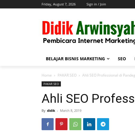
Friday, August 7, 2026
Sign in / Join
BELAJAR BISNIS MARKETING
SEO
Home
PAKAR SEO
Ahli SEO Professional di Pande
PAKAR SEO
Ahli SEO Profess
By
didik
-
March 8, 2019