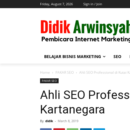
Friday, August 7, 2026
Sign in / Join
BELAJAR BISNIS MARKETING
SEO
Home
PAKAR SEO
Ahli SEO Professional di Kutai 
PAKAR SEO
Ahli SEO Professi
Kartanegara
By
didik
-
March 8, 2019