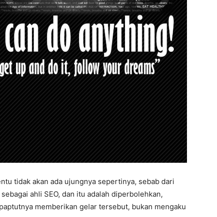
tu tidak akan ada ujungnya sepertinya, sebab dari
 sebagai ahli SEO, dan itu adalah diperbolehkan,
sepaptutnya memberikan gelar tersebut, bukan mengaku