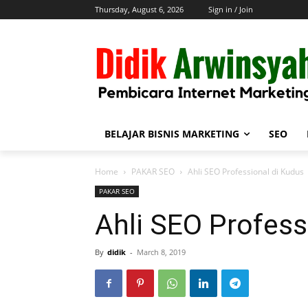
Thursday, August 6, 2026
Sign in / Join
BELAJAR BISNIS MARKETING
SEO
Home
PAKAR SEO
Ahli SEO Professional di Kudus
PAKAR SEO
Ahli SEO Profess
By
didik
-
March 8, 2019