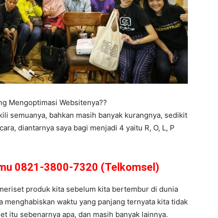
ing Mengoptimasi Websitenya??
kili semuanya, bahkan masih banyak kurangnya, sedikit
a, diantarnya saya bagi menjadi 4 yaitu R, O, L, P
amu 0821-3800-7320 (Telkomsel)
 meriset produk kita sebelum kita bertembur di dunia
ta menghabiskan waktu yang panjang ternyata kita tidak
get itu sebenarnya apa, dan masih banyak lainnya.