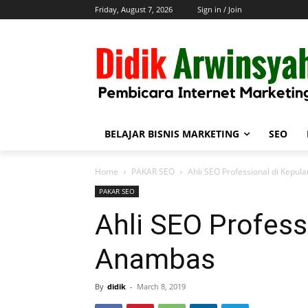
Friday, August 7, 2026
Sign in / Join
BELAJAR BISNIS MARKETING
SEO
Home
PAKAR SEO
Ahli SEO Professional di Kepu
PAKAR SEO
Ahli SEO Profess
Anambas
By
didik
-
March 8, 2019