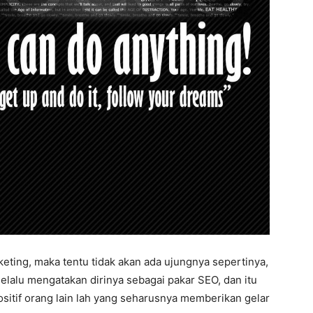
keting, maka tentu tidak akan ada ujungnya sepertinya,
lalu mengatakan dirinya sebagai pakar SEO, dan itu
ositif orang lain lah yang seharusnya memberikan gelar