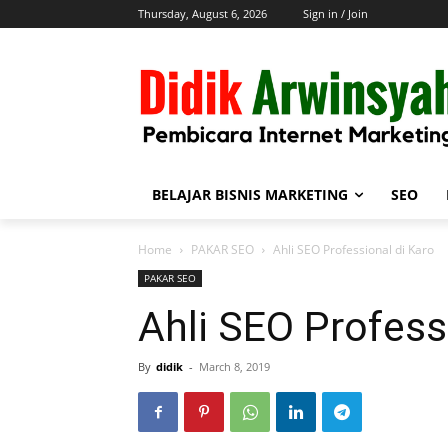
Thursday, August 6, 2026
Sign in / Join
BELAJAR BISNIS MARKETING
SEO
Home
PAKAR SEO
Ahli SEO Professional di Karo
PAKAR SEO
Ahli SEO Profess
By
didik
-
March 8, 2019