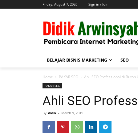
Friday, August 7, 2026
Sign in / Join
BELAJAR BISNIS MARKETING
SEO
Home
PAKAR SEO
Ahli SEO Professional di Buton 
PAKAR SEO
Ahli SEO Profess
By
didik
-
March 9, 2019