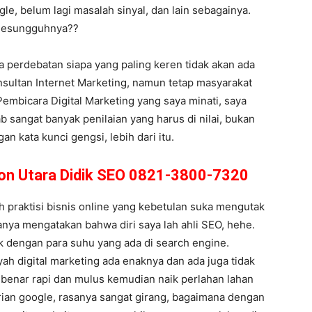
le, belum lagi masalah sinyal, dan lain sebagainya.
 Sesungguhnya??
wa perdebatan siapa yang paling keren tidak akan ada
sultan Internet Marketing, namun tetap masyarakat
 Pembicara Digital Marketing yang saya minati, saya
b sangat banyak penilaian yang harus di nilai, bukan
n kata kunci gengsi, lebih dari itu.
uton Utara Didik SEO 0821-3800-7320
 praktisi bisnis online yang kebetulan suka mengutak
sanya mengatakan bahwa diri saya lah ahli SEO, hehe.
k dengan para suhu yang ada di search engine.
ah digital marketing ada enaknya dan ada juga tidak
r benar rapi dan mulus kemudian naik perlahan lahan
arian google, rasanya sangat girang, bagaimana dengan