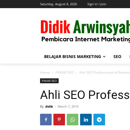
Saturday, August 8, 2026
Sign in / Join
BELAJAR BISNIS MARKETING
SEO
Home
PAKAR SEO
Ahli SEO Professional di Bente
PAKAR SEO
Ahli SEO Profess
By
didik
-
March 7, 2019