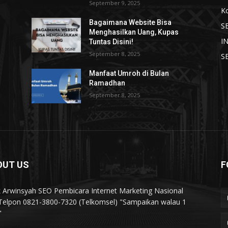
September 9, 2025
K
Bagaimana Website Bisa
S
Menghasilkan Uang, Kupas
I
Tuntas Disini!
September 8, 2025
S
Manfaat Umroh di Bulan
Ramadhan
September 8, 2025
OUT US
F
k Arwinsyah SEO Pembicara Internet Marketing Nasional
elpon 0821-3800-7320 (Telkomsel) "Sampaikan walau 1
"