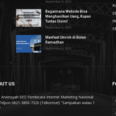
September 9, 2025
K
Bagaimana Website Bisa
S
Menghasilkan Uang, Kupas
I
Tuntas Disini!
September 8, 2025
S
Manfaat Umroh di Bulan
Ramadhan
September 8, 2025
OUT US
F
k Arwinsyah SEO Pembicara Internet Marketing Nasional
elpon 0821-3800-7320 (Telkomsel) "Sampaikan walau 1
"