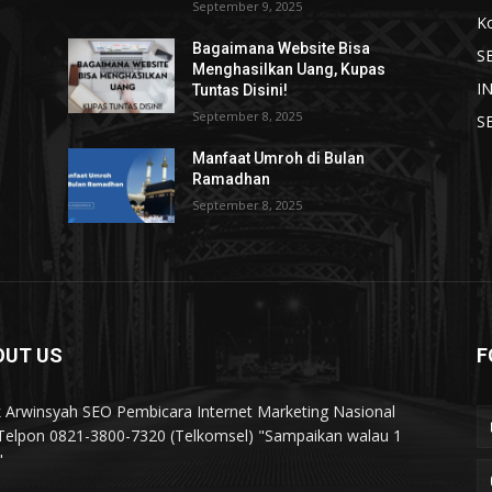
September 9, 2025
K
Bagaimana Website Bisa
S
Menghasilkan Uang, Kupas
I
Tuntas Disini!
September 8, 2025
S
Manfaat Umroh di Bulan
Ramadhan
September 8, 2025
OUT US
F
k Arwinsyah SEO Pembicara Internet Marketing Nasional
elpon 0821-3800-7320 (Telkomsel) "Sampaikan walau 1
"