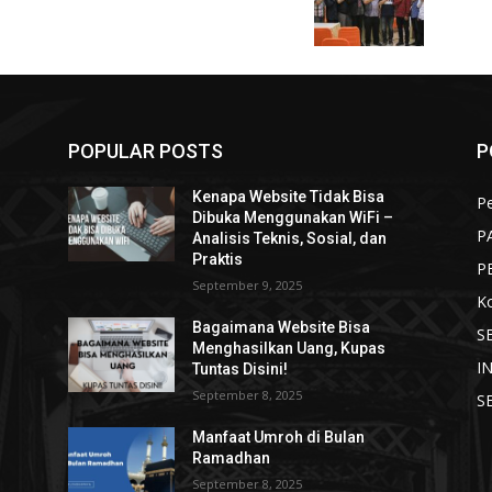
POPULAR POSTS
P
Kenapa Website Tidak Bisa
Pe
Dibuka Menggunakan WiFi –
P
Analisis Teknis, Sosial, dan
Praktis
P
September 9, 2025
K
Bagaimana Website Bisa
S
Menghasilkan Uang, Kupas
I
Tuntas Disini!
September 8, 2025
S
Manfaat Umroh di Bulan
Ramadhan
September 8, 2025